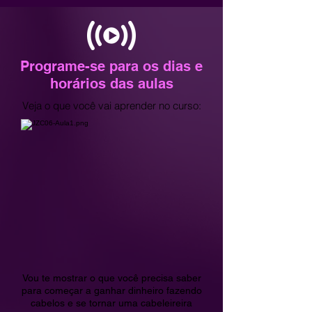
Programe-se para os dias e
horários das aulas
Veja o que você vai aprender no curso:
​Vou te mostrar o que você precisa saber
para começar a ganhar dinheiro fazendo
cabelos e se tornar uma cabeleireira