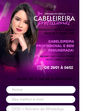
APRENDA O PASSO A PASSO
PARA SE TORNAR UMA
CABELEIREIRA
PROFISSIONAL E BEM
REMUNERADA!
MESMO QUE NUNCA TENHA
FEITO CABELO ANTES!
DE 29/01 À 04/02
AULAS 100 % ONLINE & GRATUITAS!