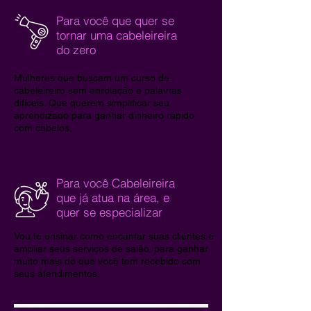
Para você que quer se
tornar uma cabeleireira
do zero
Mulheres que buscam um curso de
cabeleireiro sem enrolação e palavras
difíceis. Que querem simplificar seu
aprendizado para ganhar dinheiro rápido
com cabelos.
Para você Cabeleireira
que já atua na área, e
quer se especializar
Vou te ensinar como encantar suas clientes e
ampliar seus serviços de salão, para ganhar
muito mais do que você tem recebido com
seus atendimentos.