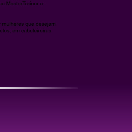
e MasterTrainer e
 mulheres que desejam
los, em cabeleireiras