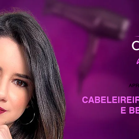
APR
CABELEIREI
E B