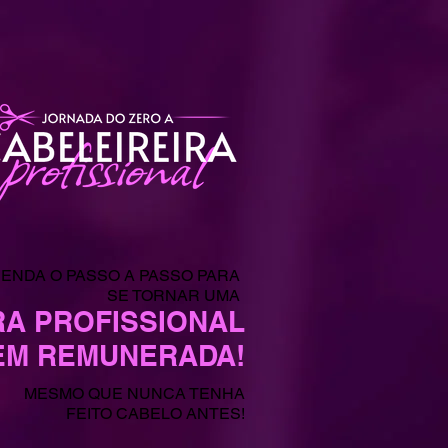
ENDA O PASSO A PASSO PARA
SE TORNAR UMA
RA PROFISSIONAL
EM REMUNERADA!
MESMO QUE NUNCA TENHA
FEITO CABELO ANTES!