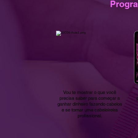
Progra
​Vou te mostrar o que você
precisa saber para começar a
ganhar dinheiro fazendo cabelos
e se tornar uma cabeleireira
profissional.