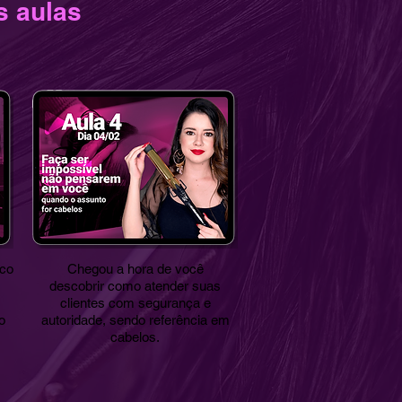
s aulas
ico
Chegou a hora de você
descobrir como atender suas
clientes com segurança e
o
autoridade, sendo referência em
cabelos.