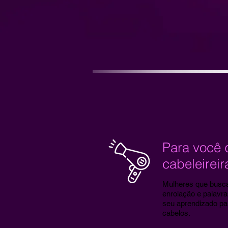
Para você 
cabeleireir
Mulheres que busca
enrolação e palavra
seu aprendizado pa
cabelos.