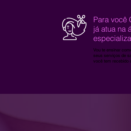
Para você 
já atua na 
especializa
Vou te ensinar como
seus serviços de s
você tem recebido 