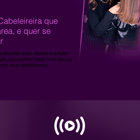
Cabeleireira que
área, e quer se
r
 encantar suas clientes e ampliar
alão, para ganhar muito mais do que
com seus atendimentos.