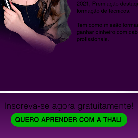
2021, Premiação destaqu
formação de técnicos.
Tem como missão formar
ganhar dinheiro com cabe
profissionais.
Inscreva-se agora gratuitamente!
QUERO APRENDER COM A THALI