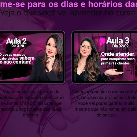
me-se para os dias e horários da
Veja o que você vai aprender no curso:
Vou te contar os 3 pilares da
Vou te apresentar o mundo mág
profissão da cabeleireira e como
e lucrativo da profissão. Onde
se tornar uma profissional que
você vai poder ganhar muito,
atende a expectativa das suas
mesmo que não tenha um salã
clientes.
de beleza.